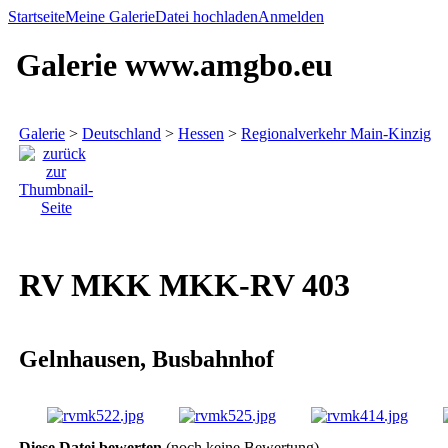
Startseite
Meine Galerie
Datei hochladen
Anmelden
Galerie www.amgbo.eu
Galerie
>
Deutschland
>
Hessen
>
Regionalverkehr Main-Kinzig
RV MKK MKK-RV 403
Gelnhausen, Busbahnhof
Diese Datei bewerten
(noch keine Bewertung)