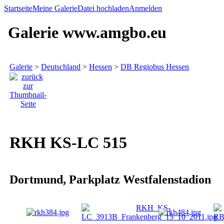
Startseite
Meine Galerie
Datei hochladen
Anmelden
Galerie www.amgbo.eu
Galerie
>
Deutschland
>
Hessen
>
DB Regiobus Hessen
RKH KS-LC 515
Dortmund, Parkplatz Westfalenstadion