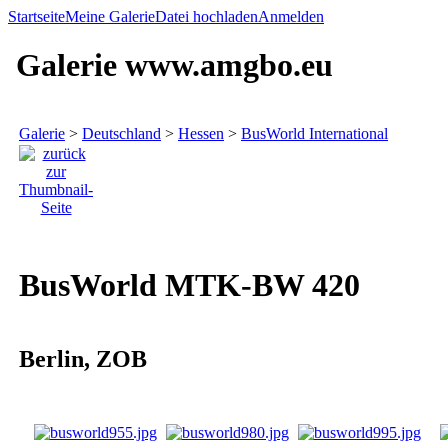
Startseite
Meine Galerie
Datei hochladen
Anmelden
Galerie www.amgbo.eu
Galerie
>
Deutschland
>
Hessen
>
BusWorld International
BusWorld MTK-BW 420
Berlin, ZOB