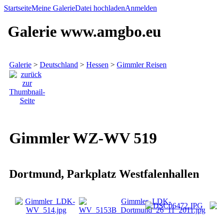
Startseite
Meine Galerie
Datei hochladen
Anmelden
Galerie www.amgbo.eu
Galerie
>
Deutschland
>
Hessen
>
Gimmler Reisen
Gimmler WZ-WV 519
Dortmund, Parkplatz Westfalenhallen