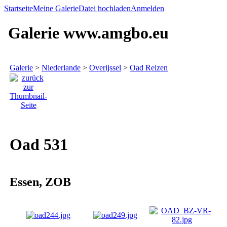
Startseite
Meine Galerie
Datei hochladen
Anmelden
Galerie www.amgbo.eu
Galerie
>
Niederlande
>
Overijssel
>
Oad Reizen
Oad 531
Essen, ZOB