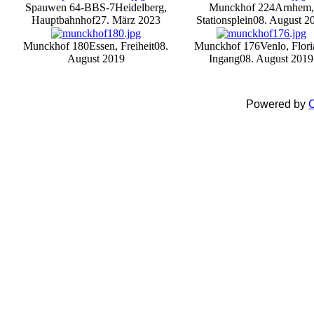
Spauwen 64-BBS-7
Heidelberg,
Munckhof 224
Arnhem,
Hauptbahnhof
27. März 2023
Stationsplein
08. August 2
Munckhof 180
Essen, Freiheit
08.
Munckhof 176
Venlo, Flor
August 2019
Ingang
08. August 2019
Powered by
C