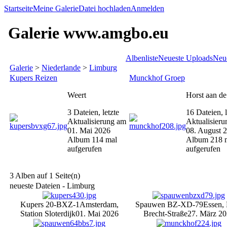
Startseite
Meine Galerie
Datei hochladen
Anmelden
Galerie www.amgbo.eu
Albenliste
Neueste Uploads
Neu
Galerie
>
Niederlande
>
Limburg
Kupers Reizen
Munckhof Groep
Weert
Horst aan d
3 Dateien, letzte
16 Dateien, l
Aktualisierung am
Aktualisier
01. Mai 2026
08. August 
Album 114 mal
Album 218 
aufgerufen
aufgerufen
3 Alben auf 1 Seite(n)
neueste Dateien - Limburg
Kupers 20-BXZ-1
Amsterdam,
Spauwen BZ-XD-79
Essen, 
Station Sloterdijk
01. Mai 2026
Brecht-Straße
27. März 2