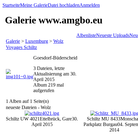
Startseite
Meine Galerie
Datei hochladen
Anmelden
Galerie www.amgbo.eu
Albenliste
Neueste Uploads
Neu
Galerie
>
Luxemburg
>
Wolz
Voyages Schiltz
Goesdorf-Büderscheid
3 Dateien, letzte
Aktualisierung am 30.
April 2015
Album 219 mal
aufgerufen
1 Alben auf 1 Seite(n)
neueste Dateien - Wolz
Schiltz UW 4021
Ettelbrück, Gare
30.
Schiltz MU 8433
Monscha
April 2015
Parkplatz Burgau
04. Septe
2014