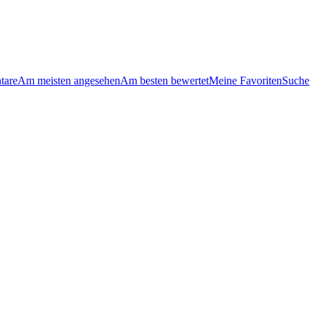
tare
Am meisten angesehen
Am besten bewertet
Meine Favoriten
Suche