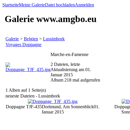
Startseite
Meine Galerie
Datei hochladen
Anmelden
Galerie www.amgbo.eu
Galerie
>
Belgien
>
Lussimbork
Voyages Doppagne
Marche-en-Famenne
2 Dateien, letzte
Aktualisierung am 01.
Januar 2015
Album 218 mal aufgerufen
1 Alben auf 1 Seite(n)
neueste Dateien - Lussimbork
Doppagne TJF-435
Dortmund, Am Sonnenblick
01.
Doppag
Januar 2015
Sonn