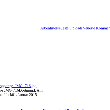
Albenliste
Neueste Uploads
Neueste Kommen
ne JMG-716
Dortmund, Am
enblick
01. Januar 2015