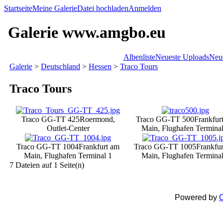
Startseite
Meine Galerie
Datei hochladen
Anmelden
Galerie www.amgbo.eu
Albenliste
Neueste Uploads
Neu
Galerie
>
Deutschland
>
Hessen
>
Traco Tours
Traco Tours
Traco GG-TT 425
Roermond,
Traco GG-TT 500
Frankfur
Outlet-Center
Main, Flughafen Terminal
Traco GG-TT 1004
Frankfurt am
Traco GG-TT 1005
Frankfu
Main, Flughafen Terminal 1
Main, Flughafen Terminal
7 Dateien auf 1 Seite(n)
Powered by
C