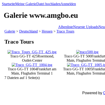
Startseite
Meine Galerie
Datei hochladen
Anmelden
Galerie www.amgbo.eu
Albenliste
Neueste Uploads
Neu
Galerie
>
Deutschland
>
Hessen
>
Traco Tours
Traco Tours
Traco GG-TT 425
Roermond,
Traco GG-TT 500
Frankfur
Outlet-Center
Main, Flughafen Terminal
Traco GG-TT 1004
Frankfurt am
Traco GG-TT 1005
Frankfu
Main, Flughafen Terminal 1
Main, Flughafen Terminal
7 Dateien auf 1 Seite(n)
Powered by
C