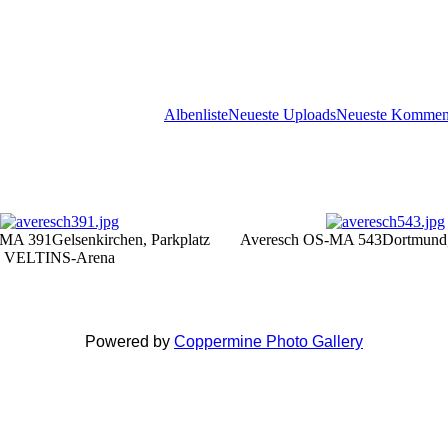
Albenliste
Neueste Uploads
Neueste Kommen
-MA 391
Gelsenkirchen, Parkplatz
Averesch OS-MA 543
Dortmund,
VELTINS-Arena
Powered by
Coppermine Photo Gallery