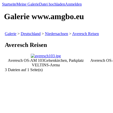
Startseite
Meine Galerie
Datei hochladen
Anmelden
Galerie www.amgbo.eu
Galerie
>
Deutschland
>
Niedersachsen
>
Averesch Reisen
Averesch Reisen
Averesch OS-AM 103
Gelsenkirchen, Parkplatz
Averesch OS
VELTINS-Arena
3 Dateien auf 1 Seite(n)