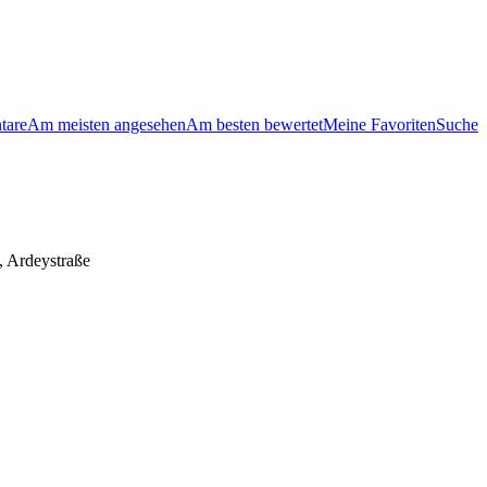
tare
Am meisten angesehen
Am besten bewertet
Meine Favoriten
Suche
 Ardeystraße