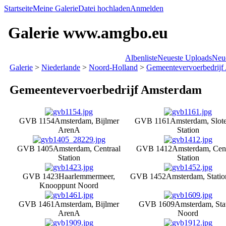
Startseite
Meine Galerie
Datei hochladen
Anmelden
Galerie www.amgbo.eu
Albenliste
Neueste Uploads
Neu
Galerie
>
Niederlande
>
Noord-Holland
>
Gemeentevervoerbedrijf
Gemeentevervoerbedrijf Amsterdam
GVB 1154
Amsterdam, Bijlmer
GVB 1161
Amsterdam, Slote
ArenA
Station
GVB 1405
Amsterdam, Centraal
GVB 1412
Amsterdam, Cent
Station
Station
GVB 1423
Haarlemmermeer,
GVB 1452
Amsterdam, Statio
Knooppunt Noord
GVB 1461
Amsterdam, Bijlmer
GVB 1609
Amsterdam, Sta
ArenA
Noord